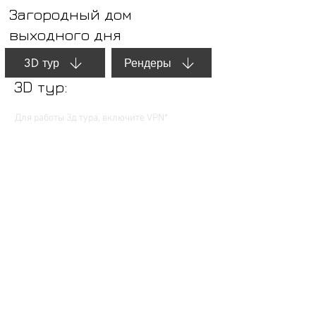
Загородный дом
выходного дня
3D тур
Рендеры
3D тур:
Для работы 3д тура, включите VPN*